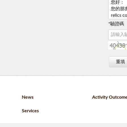
*
驗證碼
重填
News
Activity Outcom
Services