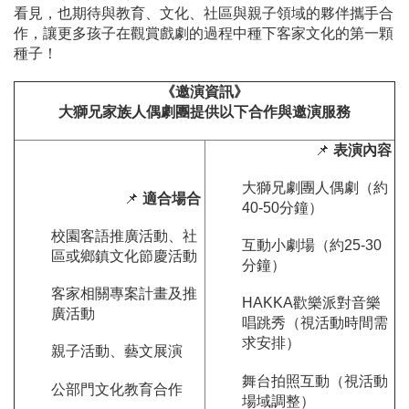
看見，也期待與教育、文化、社區與親子領域的夥伴攜手合
作，讓更多孩子在觀賞戲劇的過程中種下客家文化的第一顆
種子！
《邀演資訊》
大獅兄家族人偶劇團提供以下合作與邀演服務
📌
表演內容
大獅兄劇團人偶劇（約
📌
適合場合
40-50分鐘）
校園客語推廣活動、社
互動小劇場（約25-30
區或鄉鎮文化節慶活動
分鐘）
客家相關專案計畫及推
HAKKA歡樂派對音樂
廣活動
唱跳秀（視活動時間需
求安排）
親子活動、藝文展演
舞台拍照互動（視活動
公部門文化教育合作
場域調整）