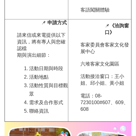
客語闖關體驗
📌
申請方式
📌
《洽詢窗
口》
請來信或來電提供以下
資訊，將有專人與您確
客家委員會客家文化發
認檔
展中心
期與演出細節：
六堆客家文化園區
活動日期與時段
活動接洽窗口：王小
活動地點
姐、邱小姐、黃小姐
活動性質與目標觀
眾
電話：08-
7230100#607、609、
需求及合作形式
608
聯絡資訊