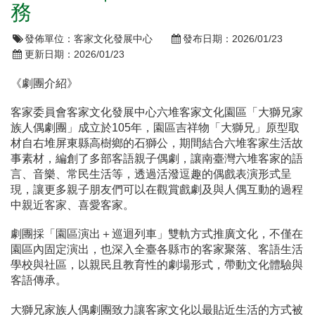
務
發佈單位：
客家文化發展中心
發布日期：
2026/01/23
更新日期：
2026/01/23
《劇團介紹》
客家委員會客家文化發展中心六堆客家文化園區「大獅兄家
族人偶劇團」成立於105年，園區吉祥物「大獅兄」原型取
材自右堆屏東縣高樹鄉的石獅公，期間結合六堆客家生活故
事素材，編創了多部客語親子偶劇，讓南臺灣六堆客家的語
言、音樂、常民生活等，透過活潑逗趣的偶戲表演形式呈
現，讓更多親子朋友們可以在觀賞戲劇及與人偶互動的過程
中親近客家、喜愛客家。
劇團採「園區演出＋巡迴列車」雙軌方式推廣文化，不僅在
園區內固定演出，也深入全臺各縣市的客家聚落、客語生活
學校與社區，以親民且教育性的劇場形式，帶動文化體驗與
客語傳承。
大獅兄家族人偶劇團致力讓客家文化以最貼近生活的方式被