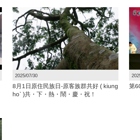
2025/07/30
202
8月1日原住民族日-原客族群共好 ( kiung
第
hoˋ )共・下・熱・鬧・慶・祝！