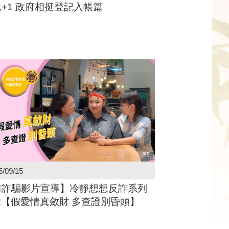
+1 政府相挺登記入帳篇
5/09/15
防詐騙影片宣導】冷靜想想反詐系列
2【假愛情真斂財 多查證別昏頭】