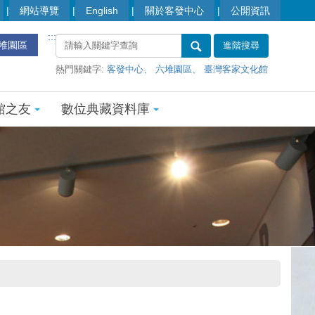
網站導覽
English
關於客發中心
公開資訊
:::
堆園區
進階搜尋
熱門關鍵字:
客發中心
六堆園區
臺灣客家文化館
館之友
數位典藏資料庫