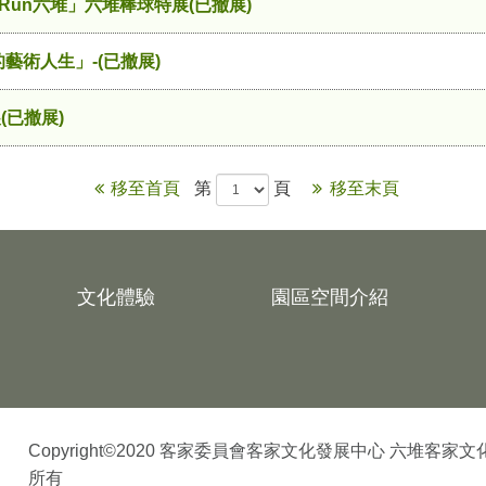
．Run六堆」六堆棒球特展(已撤展)
的藝術人生」-(已撤展)
(已撤展)
移至首頁
第
頁
移至末頁
文化體驗
園區空間介紹
Copyright©2020 客家委員會客家文化發展中心 六堆客家
所有