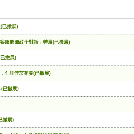
(已撤展)
原客服飾圖紋个對話」特展(已撤展)
已撤展)
落展．亻厓佇茄苳腳(已撤展)
(已撤展)
已撤展)