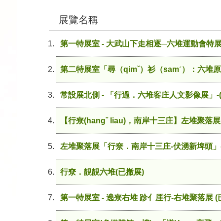
展覽名稱
第一特展室 - 大武山下走相逐─六堆運動會特展
第二特展室「尋（qimˇ）衫（samˊ）：六堆
常設展北側 - 「行過．六堆客庄人文影像展」-(
【行尞(hangˇ liau)，南岸十三庄】左堆聚
左堆聚落展「行尞．南岸十三庄-伏湧新埤頭」-
行尞．靚靚六堆(已撤展)
第一特展室 - 遶尞右堆 跈亻厓行-右堆聚落展 (