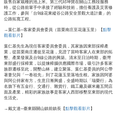
販售自家栽種的池上米。第三代邱坤寶在關山工務段服務
時，從公路前輩手中承接了經驗和技術，擔任養護及災害修
護工作，參與「台9線花東縱谷公路安全景觀大道計畫」的
公路拓寬工程。
→葉仁基─客家委員會委員（苗栗南庄至花蓮玉里）【
點擊
觀看影片
】
葉仁基先生為現任客家委員會委員，其家族因東部採樟產
業，從苗栗南庄遷徙至花蓮，見證了當時客家人在東部的拓
墾、產業發展及台9線公路的興築。清末至日治時期，臺灣
東部盛行採樟業，以提煉樟腦供應國際市場，吸引許多客家
族群遷移至此，開墾山林，建立聚落。葉仁基委員的阿公帶
著妻兒與「一卷祖先」到了花蓮玉里落地生根。家族因阿婆
與阿公持家有方，生意日漸興盛，全盛時期以「瑞榮行」為
名旗下有五金行、交通行、雜貨行、鐵工廠及碾米廠五間店
面及產業，精彩的家族故事是客家人西部移墾至東部的現代
生活史。
→戴文達─臺東縣關山鎮前鎮長【
點擊觀看影片
】