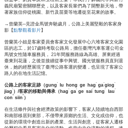
義民廟緊密關聯歷史，以及客家長輩們為了開墾新天地，帶
著家族信仰從桃園、新竹及苗栗等地遷徙至花東的故事。
→曾蘭英─見證金馬號奔馳歲月，公路上美麗堅毅的客家身
影【
點擊觀看影片
】
曾蘭英小姐是客家委員會客家文化發展中心六堆客家文化園
區的志工，於17歲時考取公路局，擔任臺灣汽車客運公司金
馬號女性隨車服務員， 21年間服務路線為高雄、屏東經過
臺東到花蓮，之後並接續從事中興號、國光號服務員直到退
休，她的經歷展現了臺灣公路客運的變遷，也呈現了客家公
路人的在地生活記憶。
ˊ
ˋ
ˊ
ˋ
公路上的客家足跡（gung
lu hong ge hag
ga
giog
ˋ
ˋ
ˊ
ˋ
ˊ
ˊ
jiag
）/客家的移動與傳承（hag
ga
ge sai
tung
lau
ˇ
ˇ
con
siin
）
在生活條件與社會經濟政策的影響下，客家人陸續地自西部
和南部移居到東部，不僅帶來原鄉的生活、文化或信仰，也
從新的環境中創造出新的產業、生活與創意，從客家人遷移