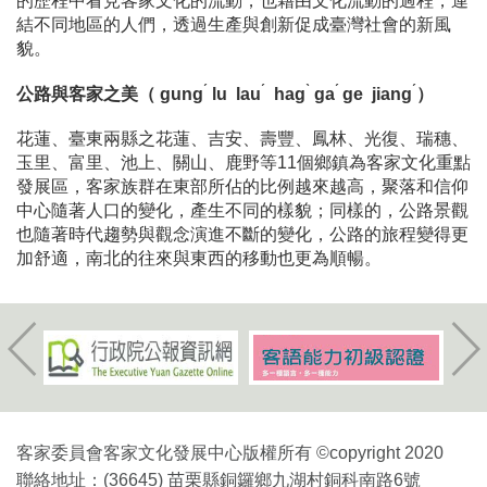
的歷程中看見客家文化的流動，也藉由文化流動的過程，連
結不同地區的人們，透過生產與創新促成臺灣社會的新風
貌。
ˊ
ˊ
ˋ
ˊ
ˊ
公路與客家之美（ gung
lu lau
hag
ga
ge jiang
）
花蓮、臺東兩縣之花蓮、吉安、壽豐、鳳林、光復、瑞穗、
玉里、富里、池上、關山、鹿野等11個鄉鎮為客家文化重點
發展區，客家族群在東部所佔的比例越來越高，聚落和信仰
中心隨著人口的變化，產生不同的樣貌；同樣的，公路景觀
也隨著時代趨勢與觀念演進不斷的變化，公路的旅程變得更
加舒適，南北的往來與東西的移動也更為順暢。
客家委員會客家文化發展中心版權所有 ©copyright 2020
聯絡地址：(36645) 苗栗縣銅鑼鄉九湖村銅科南路6號