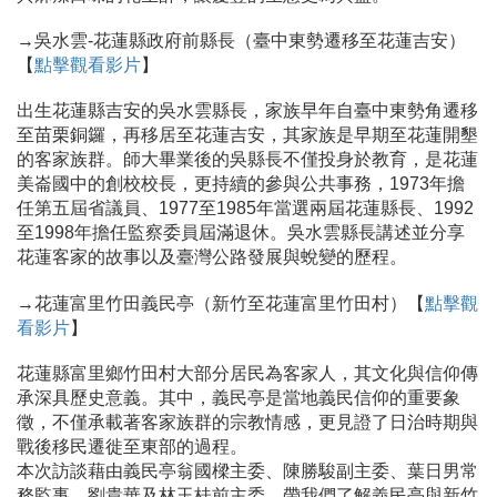
→吳水雲-花蓮縣政府前縣長（臺中東勢遷移至花蓮吉安）
【
點擊觀看影片
】
出生花蓮縣吉安的吳水雲縣長，家族早年自臺中東勢角遷移
至苗栗銅鑼，再移居至花蓮吉安，其家族是早期至花蓮開墾
的客家族群。師大畢業後的吳縣長不僅投身於教育，是花蓮
美崙國中的創校校長，更持續的參與公共事務，1973年擔
任第五屆省議員、1977至1985年當選兩屆花蓮縣長、1992
至1998年擔任監察委員屆滿退休。吳水雲縣長講述並分享
花蓮客家的故事以及臺灣公路發展與蛻變的歷程。
→花蓮富里竹田義民亭（新竹至花蓮富里竹田村）【
點擊觀
看影片
】
花蓮縣富里鄉竹田村大部分居民為客家人，其文化與信仰傳
承深具歷史意義。其中，義民亭是當地義民信仰的重要象
徵，不僅承載著客家族群的宗教情感，更見證了日治時期與
戰後移民遷徙至東部的過程。
本次訪談藉由義民亭翁國樑主委、陳勝駿副主委、葉日男常
務監事、劉貴華及林玉桂前主委，帶我們了解義民亭與新竹