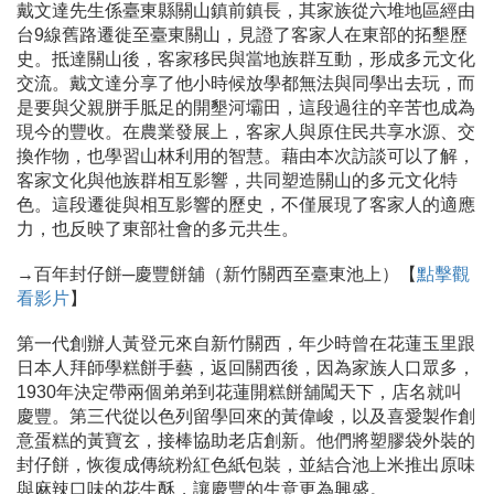
戴文達先生係臺東縣關山鎮前鎮長，其家族從六堆地區經由
台9線舊路遷徙至臺東關山，見證了客家人在東部的拓墾歷
史。抵達關山後，客家移民與當地族群互動，形成多元文化
交流。戴文達分享了他小時候放學都無法與同學出去玩，而
是要與父親胼手胝足的開墾河壩田，這段過往的辛苦也成為
現今的豐收。在農業發展上，客家人與原住民共享水源、交
換作物，也學習山林利用的智慧。藉由本次訪談可以了解，
客家文化與他族群相互影響，共同塑造關山的多元文化特
色。這段遷徙與相互影響的歷史，不僅展現了客家人的適應
力，也反映了東部社會的多元共生。
→百年封仔餅─慶豐餅舖（新竹關西至臺東池上）【
點擊觀
看影片
】
第一代創辦人黃登元來自新竹關西，年少時曾在花蓮玉里跟
日本人拜師學糕餅手藝，返回關西後，因為家族人口眾多，
1930年決定帶兩個弟弟到花蓮開糕餅舖闖天下，店名就叫
慶豐。第三代從以色列留學回來的黃偉峻，以及喜愛製作創
意蛋糕的黃寶玄，接棒協助老店創新。他們將塑膠袋外裝的
封仔餅，恢復成傳統粉紅色紙包裝，並結合池上米推出原味
與麻辣口味的花生酥，讓慶豐的生意更為興盛。