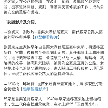
少客家人在公路局任職，在多山、多雨、多地震的花東縱
谷，從事道路開發、規劃、養護與災害修復的工作，成為公
路安全的重要守護者。
「訪談影片及介紹」
→劉翼東、劉玫玲─苗栗大湖移居臺東，兩代客家公路人築
路的堅持與傳承【
點擊觀看影片
】
劉翼東先生家族早年自苗栗大湖移居至臺中東勢，再遷移至
新竹、宜蘭，後移居至臺東關山定居。其任職關山工務段期
間，進行截彎取直工程，並陸續完成池上大橋、鹿鳴橋、武
陵橋的改善，德高到武陵橋，被譽為全臺最直長的公路。女
兒劉玫伶也追隨父親的腳步，進入關山工務段服務，現已退
休，呈現了兩代客家公路人的堅持與傳承。
→邱富松、邱坤寶─從苗栗通霄至臺東池上，跨域移墾打造
金黃稻浪【
點擊觀看影片
】
邱家是苗栗通霄客家人，1949年舉家遷移臺東池上種植稻
米，第二代邱富松繼承家業，在池上經營「玉薌園米行」，