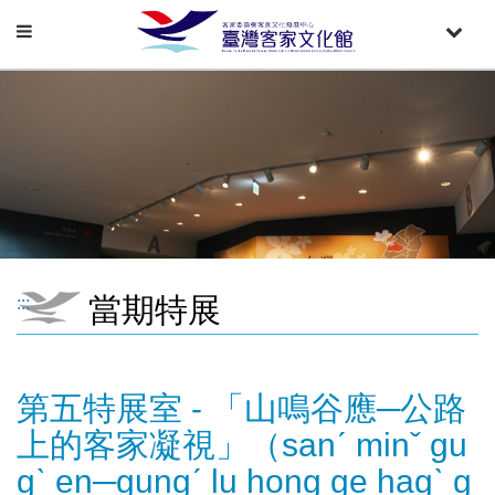
Toggle
Toggle
navigation
naviga
當期特展
:::
第五特展室 - 「山鳴谷應─公路
上的客家凝視」（sanˊ minˇ gu
gˋ en─gungˊ lu hong ge hagˋ g