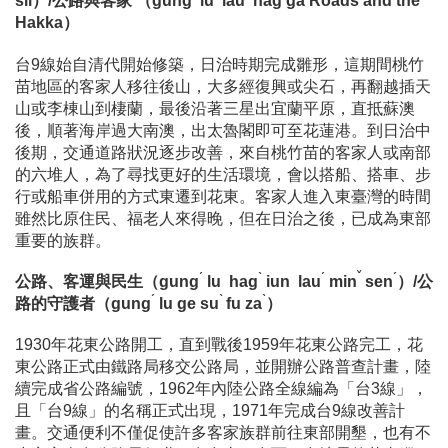
sii）/公路與客家 （gung
lu lau
hag
ga
Roads and the
Hakka）
台9線始自清代開始修築，日治時期完成雛形，這期間桃竹
苗地區的客家人移往後山，大多經復興或尖石，再翻越插天
山或李棟山到棲蘭，最後沿著三星出宜蘭平原，直抵蘇澳
後，順著海岸過大南澳，出太魯閣即可至花蓮港。到日治中
後期，交通道路狀況逐步改善，來自桃竹苗的客家人或南部
的六堆人，為了尋找更好的生活環境，會以搭船、搭車、步
行或船車併用的方式東遷到花東。客家人進入東臺灣的時間
雖然比原住民、福老人來得晚，但在日治之後，已成為東部
重要的族群。
ˊ
ˋ
ˊ
ˇ
ˊ
公路、客運與民生（gung
lu hag
iun lau
min
sen
）/公
ˊ
ˋ
ˋ
路的守護者（gung
lu ge su
fu za
）
1930年花東公路開工，直到戰後1959年花東公路完工，花
東公路正式由鐵路局移交公路局，並開辦公路普查計畫，陸
續完成省公路編號，1962年內陸公路全線編為「台3線」，
且「台9線」的名稱正式出現，1971年完成台9線改善計
畫。交通便利不僅促使許多客家族群前往東部開墾，也有不